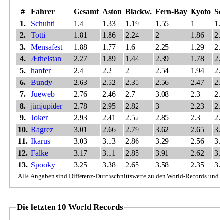
#
Fahrer
Gesamt
Aston
Blackw.
Fern-Bay
Kyoto
S
1.
Schuhti
1.4
1.33
1.19
1.55
1
1
2.
Totti
1.81
1.86
2.24
2
1.86
2
3.
Mensafest
1.88
1.77
1.6
2.25
1.29
2
4.
Æthelstan
2.27
1.89
1.44
2.39
1.78
2
5.
hanfer
2.4
2.2
2
2.54
1.94
2
6.
Bundy
2.63
2.52
2.35
2.56
2.47
2
7.
Jueweb
2.76
2.46
2.7
3.08
2.3
2
8.
jimjupider
2.78
2.95
2.82
3
2.23
2
9.
Joker
2.93
2.41
2.52
2.85
2.3
2
10.
Ragrez
3.01
2.66
2.79
3.62
2.65
3
11.
Ikarus
3.03
3.13
2.86
3.29
2.56
3
12.
Falke
3.17
3.11
2.85
3.91
2.62
3
13.
Spooky
3.25
3.38
2.65
3.58
2.35
3
Alle Angaben sind Differenz-Durchschnittswerte zu den World-Records und 
Die letzten 10 World Records