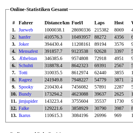
Online-Statistiken Gesamt
#
Fahrer
Distance/km
Fuel/l
Laps
Host
1.
Jueweb
1000038.1
28690336
215382
8069
2.
hanfer
410576.3
10493957
88272
4356
3.
Joker
394430.4
11208161
89194
3576
4.
Mensafest
391857.7
9123538
92628
3397
5.
Æthelstan
346385.6
9574808
72918
4951
6.
Schuhti
318878.4
8642323
69391
2567
7.
Totti
310035.5
8612974
62440
3855
8.
Ragrez
241949.8
7948227
54779
3871
9.
Spooky
210430.4
7456082
57891
2287
10.
Bundy
173294.2
4623088
39637
2625
11.
jimjupider
143223.4
3755604
35537
1730
12.
Falke
129221.6
3858929
30790
3987
13.
Ikarus
110615.3
3084196
26996
969