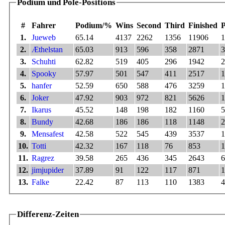
Podium und Pole-Positions
#
Fahrer
Podium/%
Wins
Second
Third
Finished
P
1.
Jueweb
65.14
4137
2262
1356
11906
1
2.
Æthelstan
65.03
913
596
358
2871
3
3.
Schuhti
62.82
519
405
296
1942
2
4.
Spooky
57.97
501
547
411
2517
1
5.
hanfer
52.59
650
588
476
3259
1
6.
Joker
47.92
903
972
821
5626
1
7.
Ikarus
45.52
148
198
182
1160
5
8.
Bundy
42.68
186
186
118
1148
2
9.
Mensafest
42.58
522
545
439
3537
1
10.
Totti
42.32
167
118
76
853
1
11.
Ragrez
39.58
265
436
345
2643
6
12.
jimjupider
37.89
91
122
117
871
1
13.
Falke
22.42
87
113
110
1383
4
Differenz-Zeiten