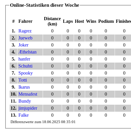
Online-Statistiken dieser Woche
Distance
#
Fahrer
Laps
Host
Wins
Podium
Finishe
(km)
1.
Ragrez
0
0
0
0
0
0
2.
Jueweb
0
0
0
0
0
0
3.
Joker
0
0
0
0
0
0
4.
Æthelstan
0
0
0
0
0
0
5.
hanfer
0
0
0
0
0
0
6.
Schuhti
0
0
0
0
0
0
7.
Spooky
0
0
0
0
0
0
8.
Totti
0
0
0
0
0
0
9.
Ikarus
0
0
0
0
0
0
10.
Mensafest
0
0
0
0
0
0
11.
Bundy
0
0
0
0
0
0
12.
jimjupider
0
0
0
0
0
0
13.
Falke
0
0
0
0
0
0
Differenzwerte zum 18.06.2025 08:35:01