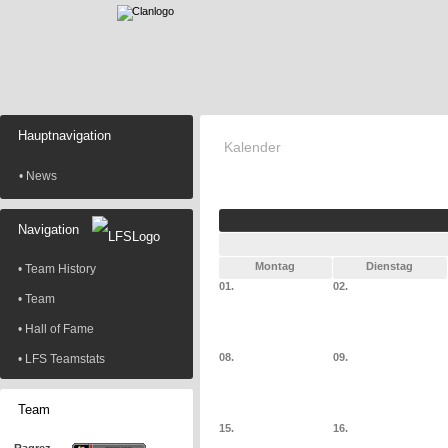
Hauptnavigation
Kalender
• News
Navigation
Montag
Dienstag
• Team History
01.
02.
• Team
• Hall of Fame
08.
09.
• LFS Teamstats
Team
15.
16.