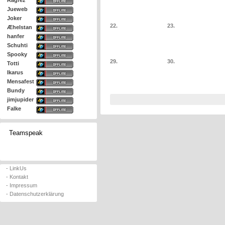
Ragrez
Jueweb
Joker
22.
23.
Æhelstan
hanfer
Schuhti
Spooky
29.
30.
Totti
Ikarus
Mensafest
Bundy
jimjupider
Falke
Teamspeak
- LinkUs
- Kontakt
- Impressum
- Datenschutzerklärung