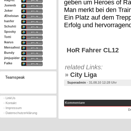
Ragrez
geben um Heroes of Ra
Jueweb
Man merkt bei den Trai
Joker
Ein Platz auf dem Trep
Æhelstan
hanfer
Erfolg und hervorragen
Schuhti
Spooky
Totti
Ikarus
Mensafest
HoR Fahrer CL12
Bundy
jimjupider
Falke
related Links:
»
City Liga
Teamspeak
Superadmin
- 31.08.10 12:28 Uhr
- LinkUs
Kommentare
- Kontakt
- Impressum
D
- Datenschutzerklärung