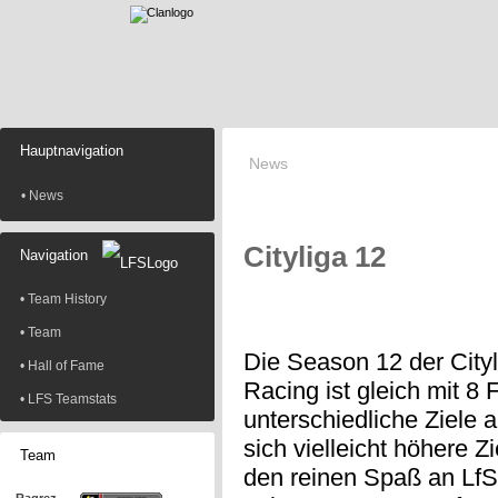
Hauptnavigation
News
• News
Cityliga 12
Navigation
• Team History
• Team
Die Season 12 der Cityl
• Hall of Fame
Racing ist gleich mit 8 F
• LFS Teamstats
unterschiedliche Ziele
sich vielleicht höhere 
Team
den reinen Spaß an LfS. 