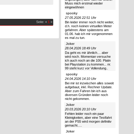
Muss mich erstmal wieder
eingewöhnen
spooky
27.05.2026 22:51 Uhr
Seite: «
1
»
Bin leider immer noch nicht weiter,
d.h. noch keinen virtuellen Meter
gefahren. Aber spätestens am
01.06. hab ich mir vorgenommen
es mal zu tun.
Joker
28.04.2026 18:49 Uhr
Da geht es mir ähnlich.... aber
wird noch. Momentan versuche
ich auch noch an die 100. Platin
bei Playstation zu kommen... nr.
99 steht kurz vor Vollendung..
spooky
24.04.2026 14:10 Uhr
Bei mir ist inzwischen alles soweit
aufgebaut, inkl. Rechner Update.
Aber zum Fahren bin ich aus
diversen Gründen leider noch
nicht gekommen.
Joker
20.03.2026 20:10 Uhr
Fehlen leider noch ein paar
Kleinigkeiten, aber eine Testfahrt
an der PS5 wird morgen definitiv
gemacht.....
Joker