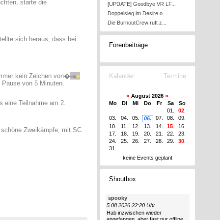
chten, starte die
[UPDATE] Goodbye VR LF...
Doppelsieg im Desire o...
Die BurnoutCrew ruft z...
ellte sich heraus, dass bei
Forenbeiträge
 immer kein Zeichen von�
Kalender
Termine
H
o
R
ne Pause von 5 Minuten.
«
»
August 2026
ss eine Teilnahme am 2.
Mo
Di
Mi
Do
Fr
Sa
So
01.
02
.
03.
04.
05.
07.
08.
09.
06.
10.
11.
12.
13.
14.
15
.
16.
r schöne Zweikämpfe, mit SC
17.
18.
19.
20.
21.
22.
23.
24.
25.
26.
27.
28.
29.
30
.
31.
keine Events geplant
Shoutbox
spooky
5.08.2026 22:20 Uhr
Hab inzwischen wieder
angefangen, aber fast nur offline.