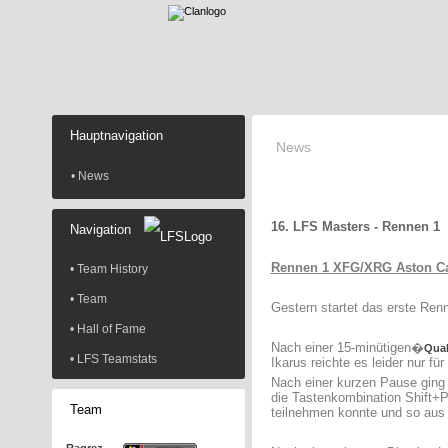
Hauptnavigation
News
• News
16. LFS Masters - Rennen 1
Navigation
Rennen 1 XFG/XRG Aston Ca
• Team History
• Team
Gestern startet das erste Re
• Hall of Fame
Nach einer 15-minütigen�
Qual
• LFS Teamstats
Ikarus reichte es leider nur für
Nach einer kurzen Pause ging
die Tastenkombination Shift+P
Team
teilnehmen konnte und so aus 