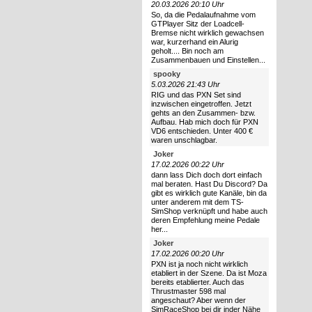
20.03.2026 20:10 Uhr
So, da die Pedalaufnahme vom
GTPlayer Sitz der Loadcell-
Bremse nicht wirklich gewachsen
war, kurzerhand ein Alurig
geholt.... Bin noch am
Zusammenbauen und Einstellen...
spooky
5.03.2026 21:43 Uhr
RIG und das PXN Set sind
inzwischen eingetroffen. Jetzt
gehts an den Zusammen- bzw.
Aufbau. Hab mich doch für PXN
VD6 entschieden. Unter 400 €
waren unschlagbar.
Joker
17.02.2026 00:22 Uhr
dann lass Dich doch dort einfach
mal beraten. Hast Du Discord? Da
gibt es wirklich gute Kanäle, bin da
unter anderem mit dem TS-
SimShop verknüpft und habe auch
deren Empfehlung meine Pedale
her...
Joker
17.02.2026 00:20 Uhr
PXN ist ja noch nicht wirklich
etabliert in der Szene. Da ist Moza
bereits etablierter. Auch das
Thrustmaster 598 mal
angeschaut? Aber wenn der
SimRaceShop bei dir inder Nähe