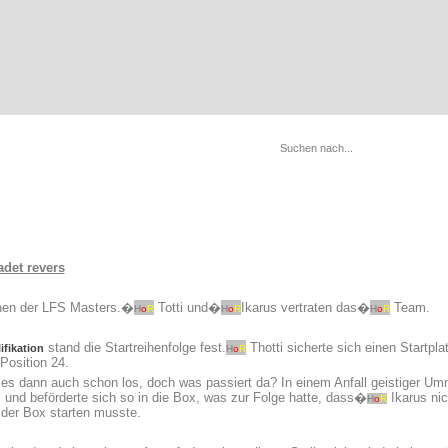
det revers
nnen der LFS Masters.�
Totti und�
Ikarus vertraten das�
Team.
H
o
R
H
o
R
H
o
R
stand die Startreihenfolge fest.
Thotti sicherte sich einen Startpla
ifikation
H
o
R
 Position 24.
 es dann auch schon los, doch was passiert da? In einem Anfall geistiger 
 und beförderte sich so in die Box, was zur Folge hatte, dass�
Ikarus ni
H
o
R
der Box starten musste.