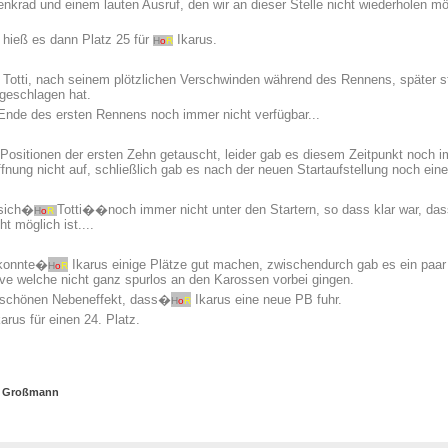
krad und einem lauten Ausruf, den wir an dieser Stelle nicht wiederholen mö
hieß es dann Platz 25 für
Ikarus.
H
o
R
Totti, nach seinem plötzlichen Verschwinden während des Rennens, später st
eschlagen hat.
Ende des ersten Rennens noch immer nicht verfügbar...
Positionen der ersten Zehn getauscht, leider gab es diesem Zeitpunkt noch
fnung nicht auf, schließlich gab es nach der neuen Startaufstellung noch ei
 sich�
Totti��noch immer nicht unter den Startern, so dass klar war, da
H
o
R
t möglich ist....
konnte�
Ikarus einige Plätze gut machen, zwischendurch gab es ein paa
H
o
R
 welche nicht ganz spurlos an den Karossen vorbei gingen.
 schönen Nebeneffekt, dass�
Ikarus eine neue PB fuhr.
H
o
R
arus für einen 24. Platz.
d Großmann