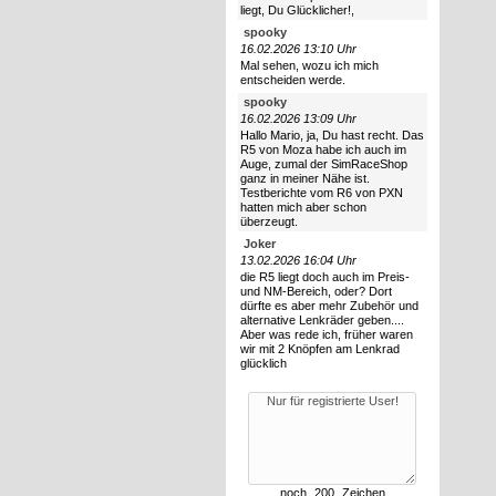
liegt, Du Glücklicher!,
spooky
16.02.2026 13:10 Uhr
Mal sehen, wozu ich mich
entscheiden werde.
spooky
16.02.2026 13:09 Uhr
Hallo Mario, ja, Du hast recht. Das
R5 von Moza habe ich auch im
Auge, zumal der SimRaceShop
ganz in meiner Nähe ist.
Testberichte vom R6 von PXN
hatten mich aber schon
überzeugt.
Joker
13.02.2026 16:04 Uhr
die R5 liegt doch auch im Preis-
und NM-Bereich, oder? Dort
dürfte es aber mehr Zubehör und
alternative Lenkräder geben....
Aber was rede ich, früher waren
wir mit 2 Knöpfen am Lenkrad
glücklich
noch
Zeichen