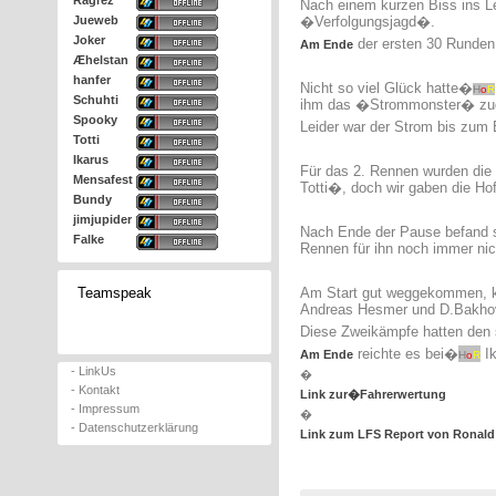
Ragrez
Nach einem kurzen Biss ins Len
Jueweb
�Verfolgungsjagd�.
Joker
der ersten 30 Runden 
Am Ende
Æhelstan
hanfer
Nicht so viel Glück hatte�
H
o
R
Schuhti
ihm das �Strommonster� zug
Spooky
Leider war der Strom bis zum 
Totti
Ikarus
Für das 2. Rennen wurden die 
Mensafest
Totti�, doch wir gaben die Hof
Bundy
jimjupider
Nach Ende der Pause befand
Falke
Rennen für ihn noch immer nich
Teamspeak
Am Start gut weggekommen, 
Andreas Hesmer und D.Bakhove
Diese Zweikämpfe hatten den
reichte es bei�
Ik
Am Ende
H
o
R
- LinkUs
�
- Kontakt
Link zur�Fahrerwertung
- Impressum
�
- Datenschutzerklärung
Link zum LFS Report von Ronal