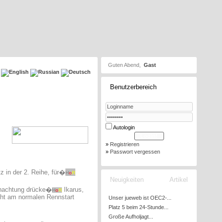
Guten Abend,
Gast
Benutzerbereich
Autologin
»
Registrieren
»
Passwort vergessen
tz in der 2. Reihe, für�
H
o
R
Neuigkeiten
Artikel
Umnachtung drücke�
Ikarus,
H
o
R
cht am normalen Rennstart
Unser jueweb ist OEC2-...
Platz 5 beim 24-Stunde...
Große Aufholjagt...