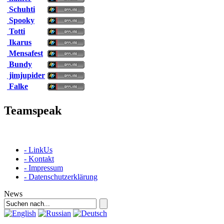
Schuhti
Spooky
Totti
Ikarus
Mensafest
Bundy
jimjupider
Falke
Teamspeak
- LinkUs
- Kontakt
- Impressum
- Datenschutzerklärung
News