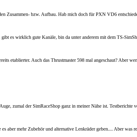
an den Zusammen- bzw. Aufbau. Hab mich doch für PXN VD6 entschiede
a gibt es wirklich gute Kanäle, bin da unter anderem mit dem TS-SimS
 bereits etablierter. Auch das Thrustmaster 598 mal angeschaut? Aber w
m Auge, zumal der SimRaceShop ganz in meiner Nähe ist. Testberichte
e es aber mehr Zubehör und alternative Lenkräder geben.... Aber was r