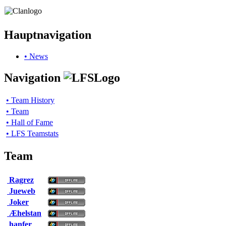
Hauptnavigation
• News
Navigation
• Team History
• Team
• Hall of Fame
• LFS Teamstats
Team
Ragrez
Jueweb
Joker
Æhelstan
hanfer