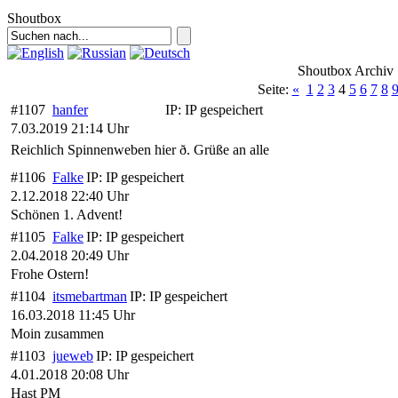
Shoutbox
Shoutbox Archiv
Seite:
«
1
2
3
4
5
6
7
8
#1107
hanfer
IP:
IP gespeichert
7.03.2019 21:14 Uhr
Reichlich Spinnenweben hier ð. Grüße an alle
#1106
Falke
IP:
IP gespeichert
2.12.2018 22:40 Uhr
Schönen 1. Advent!
#1105
Falke
IP:
IP gespeichert
2.04.2018 20:49 Uhr
Frohe Ostern!
#1104
itsmebartman
IP:
IP gespeichert
16.03.2018 11:45 Uhr
Moin zusammen
#1103
jueweb
IP:
IP gespeichert
4.01.2018 20:08 Uhr
Hast PM