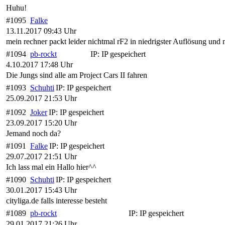
Huhu!
#1095
Falke
13.11.2017 09:43 Uhr
mein rechner packt leider nichtmal rF2 in niedrigster Auflösung und 
#1094
pb-rockt
IP:
IP gespeichert
4.10.2017 17:48 Uhr
Die Jungs sind alle am Project Cars II fahren
#1093
Schuhti
IP:
IP gespeichert
25.09.2017 21:53 Uhr
#1092
Joker
IP:
IP gespeichert
23.09.2017 15:20 Uhr
Jemand noch da?
#1091
Falke
IP:
IP gespeichert
29.07.2017 21:51 Uhr
Ich lass mal ein Hallo hier^^
#1090
Schuhti
IP:
IP gespeichert
30.01.2017 15:43 Uhr
cityliga.de falls interesse besteht
#1089
pb-rockt
IP:
IP gespeichert
29.01.2017 21:26 Uhr