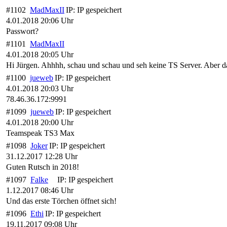
#1102
MadMaxII
IP:
IP gespeichert
4.01.2018 20:06 Uhr
Passwort?
#1101
MadMaxII
4.01.2018 20:05 Uhr
Hi Jürgen. Ahhhh, schau und schau und seh keine TS Server. Aber 
#1100
jueweb
IP:
IP gespeichert
4.01.2018 20:03 Uhr
78.46.36.172:9991
#1099
jueweb
IP:
IP gespeichert
4.01.2018 20:00 Uhr
Teamspeak TS3 Max
#1098
Joker
IP:
IP gespeichert
31.12.2017 12:28 Uhr
Guten Rutsch in 2018!
#1097
Falke
IP:
IP gespeichert
1.12.2017 08:46 Uhr
Und das erste Törchen öffnet sich!
#1096
Ethi
IP:
IP gespeichert
19.11.2017 09:08 Uhr