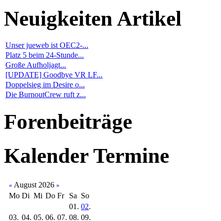
Neuigkeiten
Artikel
Unser jueweb ist OEC2-...
Platz 5 beim 24-Stunde...
Große Aufholjagt...
[UPDATE] Goodbye VR LF...
Doppelsieg im Desire o...
Die BurnoutCrew ruft z...
Forenbeiträge
Kalender
Termine
August 2026
«
»
Mo
Di
Mi
Do
Fr
Sa
So
01.
02
.
03.
04.
05.
06.
07.
08.
09.