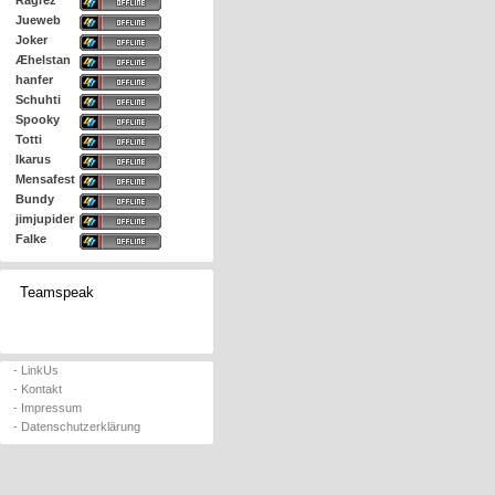
Ragrez
Jueweb
Joker
Æhelstan
hanfer
Schuhti
Spooky
Totti
Ikarus
Mensafest
Bundy
jimjupider
Falke
Teamspeak
- LinkUs
- Kontakt
- Impressum
- Datenschutzerklärung