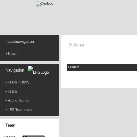
Hauptnavigation
Buddies
• News
Fehler:
Navigation
• Team History
• Team
• Hall of Fame
• LFS Teamstats
Team