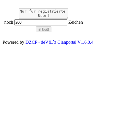
noch
Zeichen
Powered by
DZCP - deV!L`z Clanportal V1.6.0.4