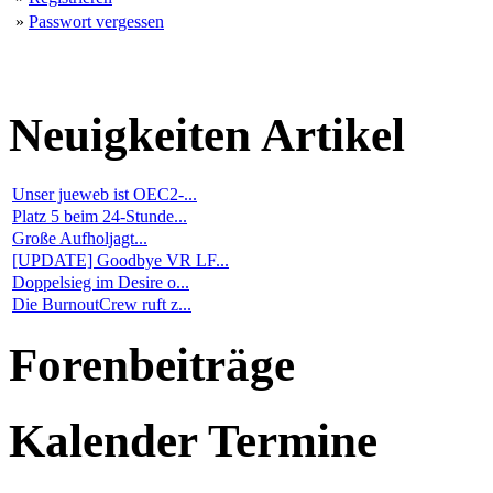
»
Passwort vergessen
Neuigkeiten
Artikel
Unser jueweb ist OEC2-...
Platz 5 beim 24-Stunde...
Große Aufholjagt...
[UPDATE] Goodbye VR LF...
Doppelsieg im Desire o...
Die BurnoutCrew ruft z...
Forenbeiträge
Kalender
Termine