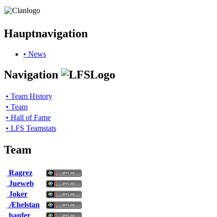
Hauptnavigation
• News
Navigation
• Team History
• Team
• Hall of Fame
• LFS Teamstats
Team
Ragrez
Jueweb
Joker
Æhelstan
hanfer