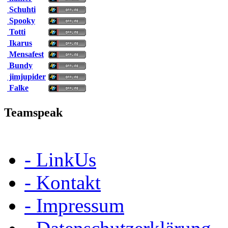
Schuhti
Spooky
Totti
Ikarus
Mensafest
Bundy
jimjupider
Falke
Teamspeak
- LinkUs
- Kontakt
- Impressum