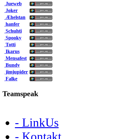
Jueweb
Joker
Æhelstan
hanfer
Schuhti
Spooky
Totti
Ikarus
Mensafest
Bundy
jimjupider
Falke
Teamspeak
- LinkUs
- Kontakt