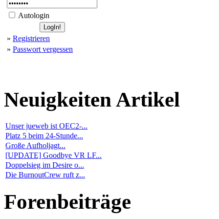
Autologin
»
Registrieren
»
Passwort vergessen
Neuigkeiten
Artikel
Unser jueweb ist OEC2-...
Platz 5 beim 24-Stunde...
Große Aufholjagt...
[UPDATE] Goodbye VR LF...
Doppelsieg im Desire o...
Die BurnoutCrew ruft z...
Forenbeiträge