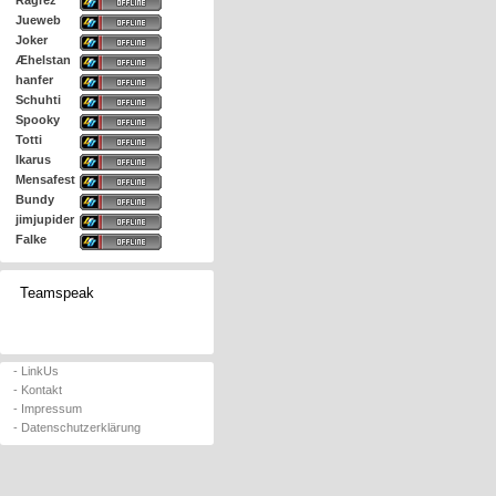
Ragrez
Jueweb
Joker
Æhelstan
hanfer
Schuhti
Spooky
Totti
Ikarus
Mensafest
Bundy
jimjupider
Falke
Teamspeak
- LinkUs
- Kontakt
- Impressum
- Datenschutzerklärung