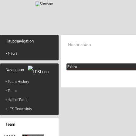
Hauptnavigation
Nachrichten
• News
Fehler:
Navigation
• Team History
• Team
• Hall of Fame
• LFS Teamstats
Team