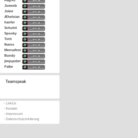
Ragrez
Jueweb
Joker
Æhelstan
hanfer
Schuhti
Spooky
Totti
Ikarus
Mensafest
Bundy
jimjupider
Falke
Teamspeak
- LinkUs
- Kontakt
- Impressum
- Datenschutzerklärung