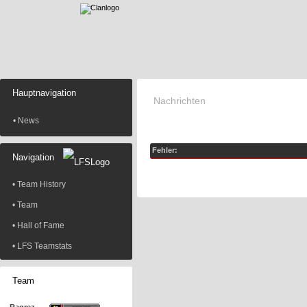
Hauptnavigation
Nachrichten
• News
Fehler:
Navigation
• Team History
• Team
• Hall of Fame
• LFS Teamstats
Team