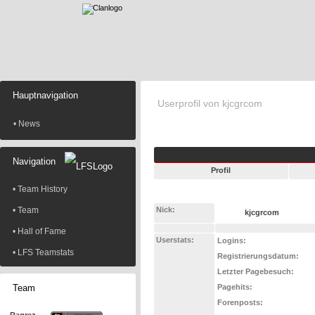
Hauptnavigation
Userprofil von kjcgrcom
• News
Navigation
Profil
• Team History
• Team
Nick:
kjcgrcom
• Hall of Fame
Userstats:
Logins:
• LFS Teamstats
Registrierungsdatum:
Letzter Pagebesuch:
Team
Pagehits:
Forenposts: