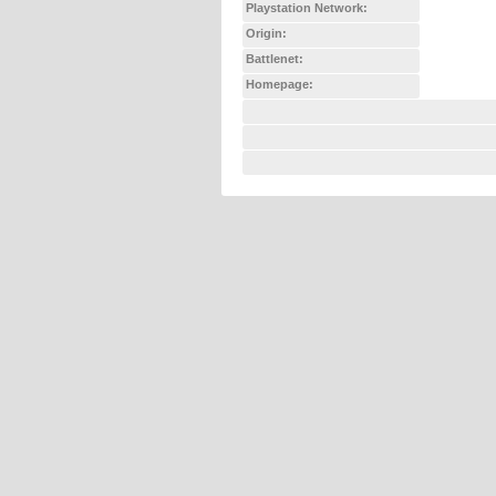
Playstation Network:
Origin:
Battlenet:
Homepage: