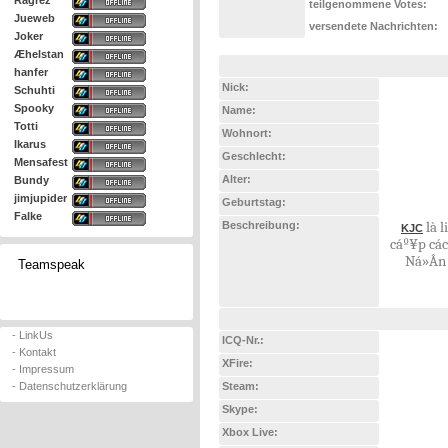
Ragrez
teilgenommene Votes:
Jueweb
versendete Nachrichten:
Joker
Æhelstan
hanfer
Nick:
Schuhti
Spooky
Name:
Totti
Wohnort:
Ikarus
Geschlecht:
Mensafest
Alter:
Bundy
jimjupider
Geburtstag:
Falke
Beschreibung:
là l
KJC
cáº¥p các
Ná»Ân 
Teamspeak
- LinkUs
ICQ-Nr.:
- Kontakt
XFire:
- Impressum
- Datenschutzerklärung
Steam:
Skype:
Xbox Live: