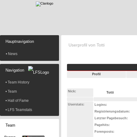
Hauptnavigation
Userprofil von Totti
• News
Navigation
Profil
• Team History
• Team
Nick:
Totti
• Hall of Fame
Userstats:
Logins:
• LFS Teamstats
Registrierungsdatum:
Letzter Pagebesuch:
Team
Pagehits:
Forenposts: