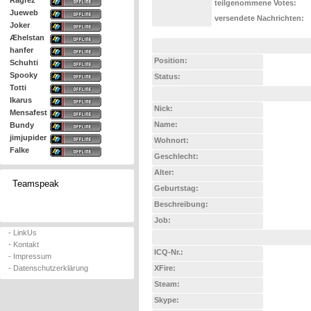
Ragrez
teilgenommene Votes:
Jueweb
versendete Nachrichten:
Joker
Æhelstan
hanfer
Position:
Schuhti
Spooky
Status:
Totti
Ikarus
Nick:
Mensafest
Name:
Bundy
jimjupider
Wohnort:
Falke
Geschlecht:
Alter:
Teamspeak
Geburtstag:
Beschreibung:
Job:
- LinkUs
- Kontakt
ICQ-Nr.:
- Impressum
- Datenschutzerklärung
XFire:
Steam:
Skype: