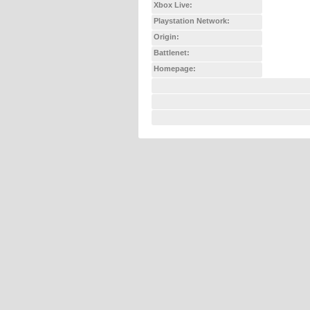
Xbox Live:
Playstation Network:
Origin:
Battlenet:
Homepage: