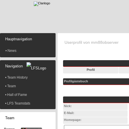
Hauptnavigation
Userprofil von mm88observer
• News
Navigation
Profil
• Team History
Profilgästebuch
• Team
• Hall of Fame
• LFS Teamstats
Nick:
E-Mail:
Team
Homepage: