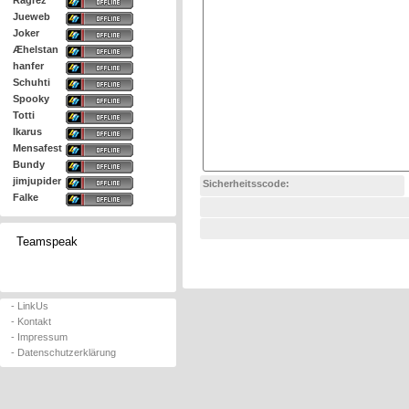
Ragrez
Jueweb
Joker
Æhelstan
hanfer
Schuhti
Spooky
Totti
Ikarus
Mensafest
Bundy
jimjupider
Sicherheitsscode:
Falke
Teamspeak
- LinkUs
- Kontakt
- Impressum
- Datenschutzerklärung