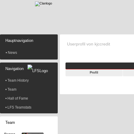
Hauptnavigation
Userprofil von kjccredit
• News
Navigation
Profil
• Team History
• Team
• Hall of Fame
• LFS Teamstats
Team