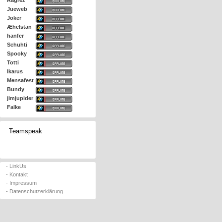
Ragrez
Jueweb
Joker
Æhelstan
hanfer
Schuhti
Spooky
Totti
Ikarus
Mensafest
Bundy
jimjupider
Falke
Teamspeak
- LinkUs
- Kontakt
- Impressum
- Datenschutzerklärung