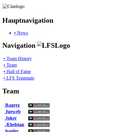
Hauptnavigation
• News
Navigation
• Team History
• Team
• Hall of Fame
• LFS Teamstats
Team
Ragrez
Jueweb
Joker
Æhelstan
hanfer