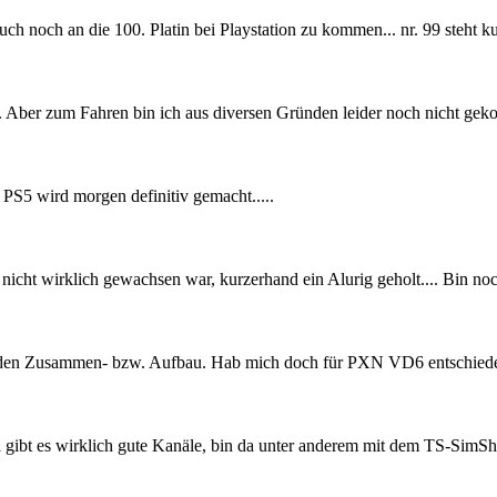
ch noch an die 100. Platin bei Playstation zu kommen... nr. 99 steht k
te. Aber zum Fahren bin ich aus diversen Gründen leider noch nicht ge
r PS5 wird morgen definitiv gemacht.....
icht wirklich gewachsen war, kurzerhand ein Alurig geholt.... Bin n
an den Zusammen- bzw. Aufbau. Hab mich doch für PXN VD6 entschiede
a gibt es wirklich gute Kanäle, bin da unter anderem mit dem TS-SimS