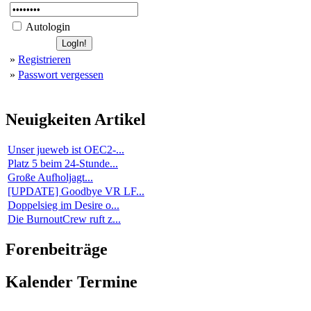
Autologin
»
Registrieren
»
Passwort vergessen
Neuigkeiten
Artikel
Unser jueweb ist OEC2-...
Platz 5 beim 24-Stunde...
Große Aufholjagt...
[UPDATE] Goodbye VR LF...
Doppelsieg im Desire o...
Die BurnoutCrew ruft z...
Forenbeiträge
Kalender
Termine