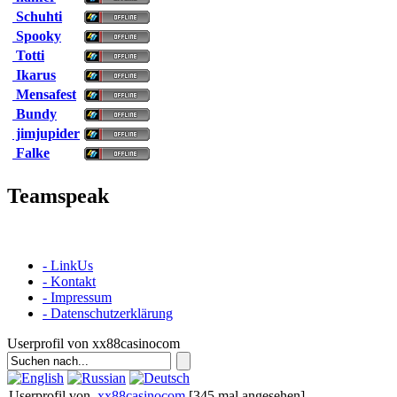
Schuhti
Spooky
Totti
Ikarus
Mensafest
Bundy
jimjupider
Falke
Teamspeak
- LinkUs
- Kontakt
- Impressum
- Datenschutzerklärung
Userprofil von xx88casinocom
Userprofil von
xx88casinocom
[345 mal angesehen]