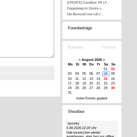
[UPDATE] Goodbye VR LF...
Doppelsieg im Desire o...
Die BurnoutCrew ruft z...
Forenbeiträge
Kalender
Termine
«
»
August 2026
Mo
Di
Mi
Do
Fr
Sa
So
01.
02
.
03.
04.
05.
06.
07.
09.
08.
10.
11.
12.
13.
14.
15
.
16.
17.
18.
19.
20.
21.
22.
23.
24.
25.
26.
27.
28.
29.
30
.
31.
keine Events geplant
Shoutbox
spooky
5.08.2026 22:20 Uhr
Hab inzwischen wieder
angefangen, aber fast nur offline.