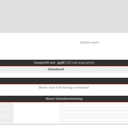
Userprofil von
gg88
[322 mal angesehen]
Gästebuch
Bisher noch kein Eintrag vorhanden!
Neuer Gästebucheintrag