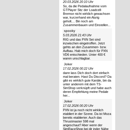
20.03.2026 20:10 Uhr
So, da die Pedalaufnahme vom
GTPlayer Sitz der Loadcell-
Bremse nicht wirklich gewachsen
war, kurzerhand ein Alurig
geholt.... Bin noch am
Zusammenbauen und Einstellen...
spooky
5.03.2026 21:43 Uhr
RIG und das PXN Set sind
inzwischen eingetroffen. Jetzt
gehts an den Zusammen- bzw.
Aufbau. Hab mich doch für PXN
VD6 entschieden. Unter 400 €
waren unschlagbar.
Joker
17.02.2026 00:22 Uhr
dann lass Dich doch dort einfach
mal beraten. Hast Du Discord? Da
gibt es wirklich gute Kanäle, bin da
unter anderem mit dem TS-
SimShop verknüpft und habe auch
deren Empfehlung meine Pedale
her...
Joker
17.02.2026 00:20 Uhr
PXN ist ja noch nicht wirklich
etabliert in der Szene. Da ist Moza
bereits etablierter. Auch das
Thrustmaster 598 mal
angeschaut? Aber wenn der
SimRaceShop bei dir inder Nähe