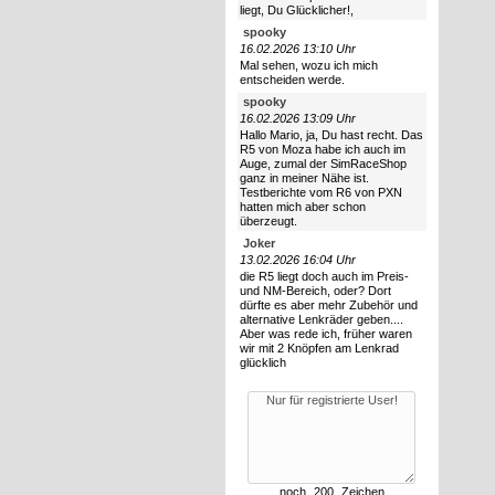
liegt, Du Glücklicher!,
spooky
16.02.2026 13:10 Uhr
Mal sehen, wozu ich mich
entscheiden werde.
spooky
16.02.2026 13:09 Uhr
Hallo Mario, ja, Du hast recht. Das
R5 von Moza habe ich auch im
Auge, zumal der SimRaceShop
ganz in meiner Nähe ist.
Testberichte vom R6 von PXN
hatten mich aber schon
überzeugt.
Joker
13.02.2026 16:04 Uhr
die R5 liegt doch auch im Preis-
und NM-Bereich, oder? Dort
dürfte es aber mehr Zubehör und
alternative Lenkräder geben....
Aber was rede ich, früher waren
wir mit 2 Knöpfen am Lenkrad
glücklich
noch
Zeichen