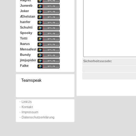
Ragrez
Jueweb
Joker
Æhelstan
hanfer
Schuhti
Spooky
Totti
Ikarus
Mensafest
Bundy
jimjupider
Sicherheitsscode:
Falke
Teamspeak
- LinkUs
- Kontakt
- Impressum
- Datenschutzerklärung