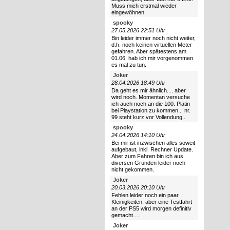
Muss mich erstmal wieder
eingewöhnen
spooky
27.05.2026 22:51 Uhr
Bin leider immer noch nicht weiter,
d.h. noch keinen virtuellen Meter
gefahren. Aber spätestens am
01.06. hab ich mir vorgenommen
es mal zu tun.
Joker
28.04.2026 18:49 Uhr
Da geht es mir ähnlich.... aber
wird noch. Momentan versuche
ich auch noch an die 100. Platin
bei Playstation zu kommen... nr.
99 steht kurz vor Vollendung..
spooky
24.04.2026 14:10 Uhr
Bei mir ist inzwischen alles soweit
aufgebaut, inkl. Rechner Update.
Aber zum Fahren bin ich aus
diversen Gründen leider noch
nicht gekommen.
Joker
20.03.2026 20:10 Uhr
Fehlen leider noch ein paar
Kleinigkeiten, aber eine Testfahrt
an der PS5 wird morgen definitiv
gemacht.....
Joker