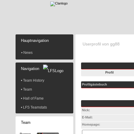
Hauptnavigation
Userprofil von gg88
• News
Navigation
Profil
• Team History
Profilgästebuch
• Team
• Hall of Fame
• LFS Teamstats
Nick:
E-Mail:
Team
Homepage: