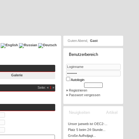
Guten Abend,
Gast
Benutzerbereich
Galerie
Autologin
Seite: «
1
»
»
Registrieren
»
Passwort vergessen
Neuigkeiten
Artikel
Unser jueweb ist OEC2-...
Platz 5 beim 24-Stunde...
Große Aufholjagt...