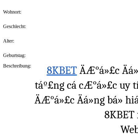
Wohnort:
Geschlecht:
Alter:
Geburtstag:
Beschreibung:
8KBET
 ÄÆ°á»£c Äá»
táº£ng cá cÆ°á»£c uy tín
ÄÆ°á»£c Äá»ng bá» hi
8KBET x
Web