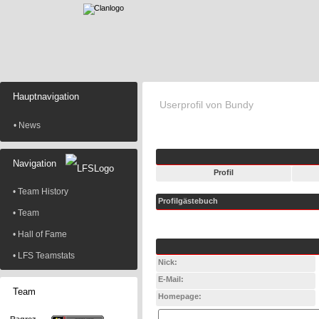
Hauptnavigation
Userprofil von Bundy
• News
Navigation
Profil
• Team History
Profilgästebuch
• Team
• Hall of Fame
• LFS Teamstats
Nick:
E-Mail:
Team
Homepage: