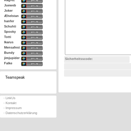
Ragrez
Jueweb
Joker
Æhelstan
hanfer
Schuhti
Spooky
Totti
Ikarus
Mensafest
Bundy
jimjupider
Sicherheitsscode:
Falke
Teamspeak
- LinkUs
- Kontakt
- Impressum
- Datenschutzerklärung