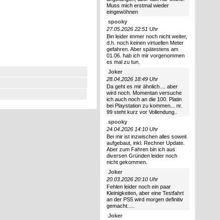
Muss mich erstmal wieder
eingewöhnen
spooky
27.05.2026 22:51 Uhr
Bin leider immer noch nicht weiter,
d.h. noch keinen virtuellen Meter
gefahren. Aber spätestens am
01.06. hab ich mir vorgenommen
es mal zu tun.
Joker
28.04.2026 18:49 Uhr
Da geht es mir ähnlich.... aber
wird noch. Momentan versuche
ich auch noch an die 100. Platin
bei Playstation zu kommen... nr.
99 steht kurz vor Vollendung..
spooky
24.04.2026 14:10 Uhr
Bei mir ist inzwischen alles soweit
aufgebaut, inkl. Rechner Update.
Aber zum Fahren bin ich aus
diversen Gründen leider noch
nicht gekommen.
Joker
20.03.2026 20:10 Uhr
Fehlen leider noch ein paar
Kleinigkeiten, aber eine Testfahrt
an der PS5 wird morgen definitiv
gemacht.....
Joker