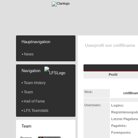
Hauptnavigation
Userprofil von cm88name
• News
Navigation
Profil
• Team History
• Team
Nick:
cm88na
• Hall of Fame
Userstats:
Logins:
• LFS Teamstats
Registrierungsd
Letzter Pagebes
Team
Pagehits:
Forenposts: