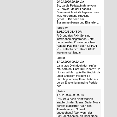
20.03.2026 20:10 Uhr
So, da die Pedalaufnahme vom
GTPlayer Sitz der Loadcell-
Bremse nicht wirklich gewachsen
war, kurzerhand ein Alurig
geholt.... Bin noch am
Zusammenbauen und Einstellen...
spooky
5.03.2026 21:43 Uhr
RIG und das PXN Set sind
inzwischen eingetroffen. Jetzt
gehts an den Zusammen- bzw.
Aufbau. Hab mich doch für PXN
VD6 entschieden. Unter 400 €
waren unschlagbar.
Joker
17.02.2026 00:22 Uhr
dann lass Dich doch dort einfach
mal beraten. Hast Du Discord? Da
gibt es wirklich gute Kanäle, bin da
unter anderem mit dem TS-
SimShop verknüpft und habe auch
deren Empfehlung meine Pedale
her...
Joker
17.02.2026 00:20 Uhr
PXN ist ja noch nicht wirklich
etabliert in der Szene. Da ist Moza
bereits etablierter. Auch das
Thrustmaster 598 mal
angeschaut? Aber wenn der
SimRaceShop bei dir inder Nähe