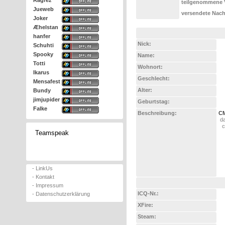
Ragrez
teilgenommene 
Jueweb
versendete Nach
Joker
Æhelstan
hanfer
Nick:
Schuhti
Spooky
Name:
Totti
Wohnort:
Ikarus
Geschlecht:
Mensafest
Alter:
Bundy
jimjupider
Geburtstag:
Falke
Beschreibung:
C
da
c
Teamspeak
- LinkUs
- Kontakt
- Impressum
ICQ-Nr.:
- Datenschutzerklärung
XFire:
Steam: