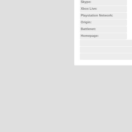
Skype:
Xbox Live:
Playstation Network:
Origin:
Battlenet:
Homepage: