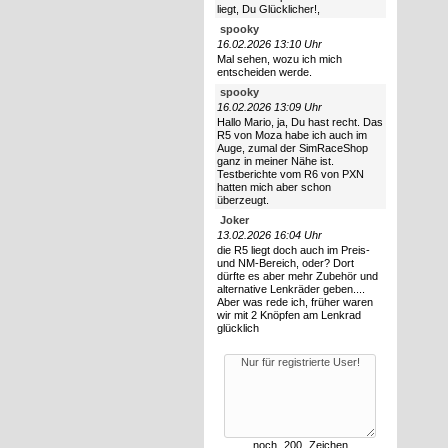
liegt, Du Glücklicher!,
spooky
16.02.2026 13:10 Uhr
Mal sehen, wozu ich mich
entscheiden werde.
spooky
16.02.2026 13:09 Uhr
Hallo Mario, ja, Du hast recht. Das
R5 von Moza habe ich auch im
Auge, zumal der SimRaceShop
ganz in meiner Nähe ist.
Testberichte vom R6 von PXN
hatten mich aber schon
überzeugt.
Joker
13.02.2026 16:04 Uhr
die R5 liegt doch auch im Preis-
und NM-Bereich, oder? Dort
dürfte es aber mehr Zubehör und
alternative Lenkräder geben....
Aber was rede ich, früher waren
wir mit 2 Knöpfen am Lenkrad
glücklich
noch
Zeichen