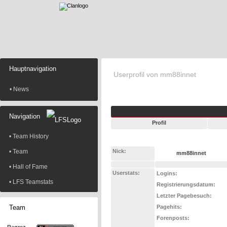
Hauptnavigation
Userprofil von mm88innet
• News
Navigation
Profil
• Team History
• Team
Nick:
mm88innet
• Hall of Fame
Userstats:
Logins:
• LFS Teamstats
Registrierungsdatum:
Letzter Pagebesuch:
Team
Pagehits:
Forenposts: