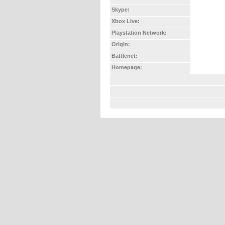
Skype:
Xbox Live:
Playstation Network:
Origin:
Battlenet:
Homepage: