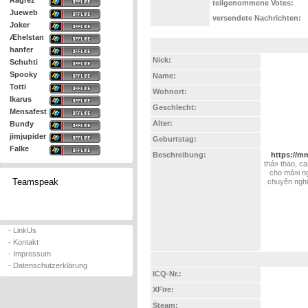
Ragrez
teilgenommene Votes:
Jueweb
versendete Nachrichten:
Joker
Æhelstan
hanfer
Nick:
Schuhti
Spooky
Name:
Totti
Wohnort:
Ikarus
Geschlecht:
Mensafest
Alter:
Bundy
jimjupider
Geburtstag:
Falke
Beschreibung:
https://mm
thá» thao, c
cho má»i n
Teamspeak
chuyên nghi
- LinkUs
- Kontakt
- Impressum
- Datenschutzerklärung
ICQ-Nr.:
XFire:
Steam: