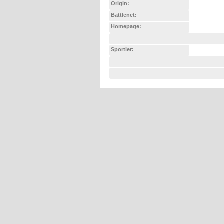
Origin:
Battlenet:
Homepage:
Sportler: