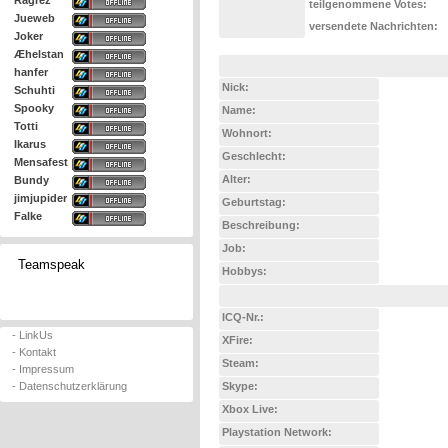
Ragrez
teilgenommene Votes:
Jueweb
versendete Nachrichten:
Joker
Æhelstan
hanfer
Nick:
Schuhti
Spooky
Name:
Totti
Wohnort:
Ikarus
Geschlecht:
Mensafest
Alter:
Bundy
jimjupider
Geburtstag:
Falke
Beschreibung:
Job:
Teamspeak
Hobbys:
ICQ-Nr.:
- LinkUs
XFire:
- Kontakt
Steam:
- Impressum
- Datenschutzerklärung
Skype:
Xbox Live:
Playstation Network: