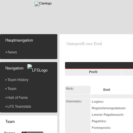
Hauptnavigation
Userprofil von Emil
• News
Navigation
Profil
• Team History
• Team
Nick:
Emil
• Hall of Fame
Userstats:
Logins:
• LFS Teamstats
Registrierungsdatum:
Letzter Pagebesuch:
Team
Pagehits:
Forenposts: